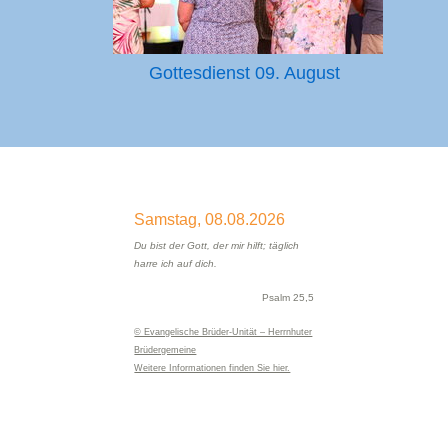
Gottesdienst
09. August
Samstag,
08.08.2026
Du bist der Gott, der mir hilft; täglich
harre ich auf dich.
Psalm 25,5
© Evangelische Brüder-Unität – Herrnhuter
Brüdergemeine
Weitere Informationen finden Sie hier.