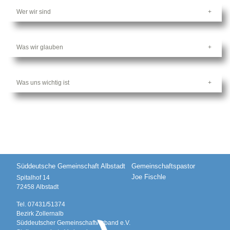
Wer wir sind
Was wir glauben
Was uns wichtig ist
Süddeutsche Gemeinschaft Albstadt
Gemeinschaftspastor
Joe Fischle
Spitalhof 14
72458
Albstadt
Tel.
07431/51374
Bezirk Zollernalb
Süddeutscher Gemeinschaftverband e.V.