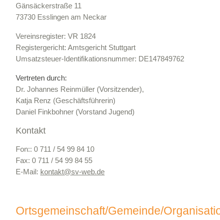
Gänsäckerstraße 11
73730 Esslingen am Neckar
Vereinsregister: VR 1824
Registergericht: Amtsgericht Stuttgart
Umsatzsteuer-Identifikationsnummer: DE147849762
Vertreten durch:
Dr. Johannes Reinmüller (Vorsitzender),
Katja Renz (Geschäftsführerin)
Daniel Finkbohner (Vorstand Jugend)
Kontakt
Fon:: 0 711 / 54 99 84 10
Fax: 0 711 / 54 99 84 55
E-Mail:
kontakt@
sv-web.de
Ortsgemeinschaft/Gemeinde/Organisati