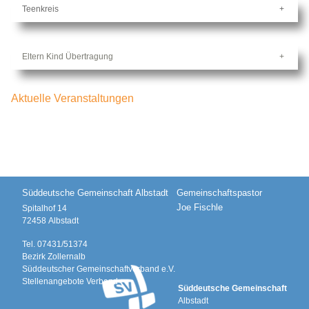
Teenkreis
Eltern Kind Übertragung
Aktuelle Veranstaltungen
Süddeutsche Gemeinschaft Albstadt
Gemeinschaftspastor
Joe Fischle
Spitalhof 14
72458
Albstadt
Tel.
07431/51374
Bezirk Zollernalb
Süddeutscher Gemeinschaftverband e.V.
Stellenangebote Verband
Süddeutsche Gemeinschaft
Albstadt