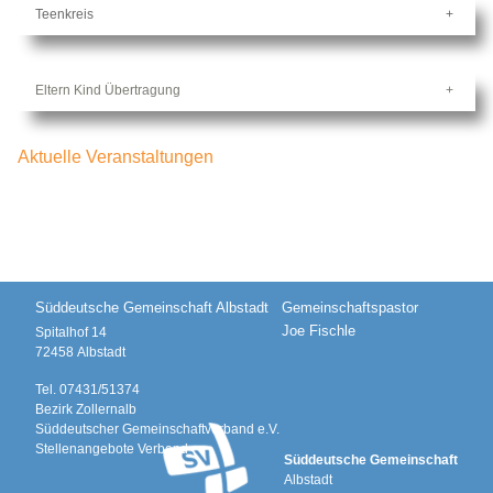
Teenkreis
Eltern Kind Übertragung
Aktuelle Veranstaltungen
Süddeutsche Gemeinschaft Albstadt
Gemeinschaftspastor
Joe Fischle
Spitalhof 14
72458
Albstadt
Tel.
07431/51374
Bezirk Zollernalb
Süddeutscher Gemeinschaftverband e.V.
Stellenangebote Verband
Süddeutsche Gemeinschaft
Albstadt